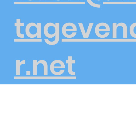
tageven
r.net