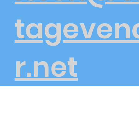
tageven
r.net