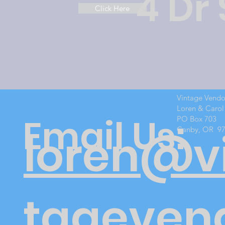
4 Dr
Click Here
Vintage Vend
Loren & Carol
Email Us:
PO Box 703
Canby, OR 9
loren@v
tageven