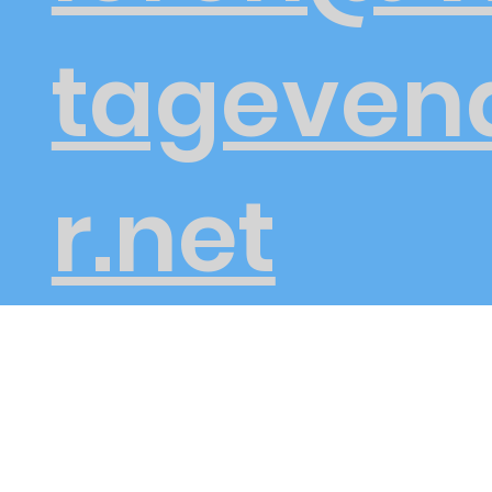
tageven
r.net