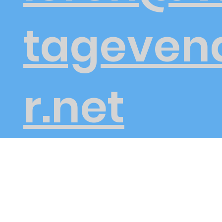
tageven
r.net