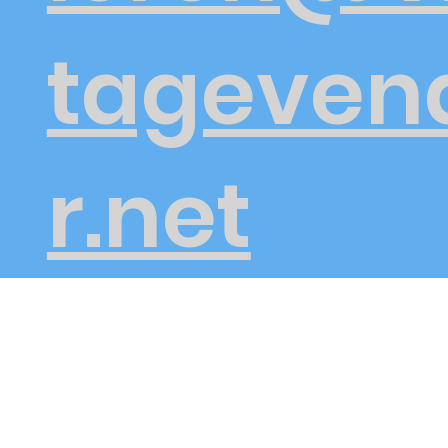
tageven
r.net