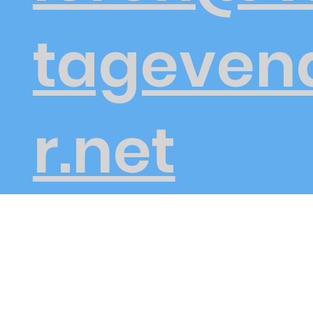
tageven
r.net